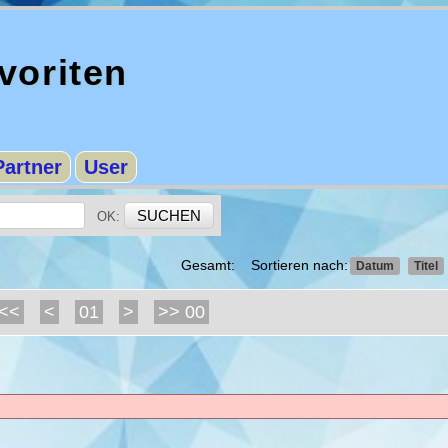
oriten
Partner
User
OK:
Gesamt: Sortieren nach:
Datum
Titel
<<
<
01
>
>> 00