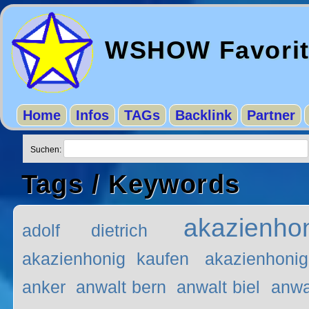
WSHOW Favori
Home
Infos
TAGs
Backlink
Partner
Suchen:
Tags / Keywords
akazienho
adolf dietrich
akazienhonig kaufen
akazienhoni
anker
anwalt bern
anwalt biel
anwal