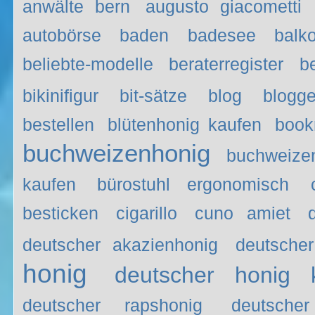
anwälte bern
augusto giacometti
autobörse
baden
badesee
balk
beliebte-modelle
beraterregister
be
bikinifigur
bit-sätze
blog
blogge
bestellen
blütenhonig kaufen
book
buchweizenhonig
buchweizen
kaufen
bürostuhl ergonomisch
besticken
cigarillo
cuno amiet
deutscher akazienhonig
deutsche
honig
deutscher honig 
deutscher rapshonig
deutsche