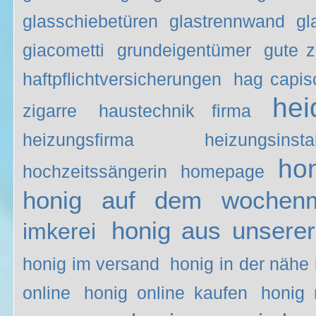
glasschiebetüren
glastrennwand
gl
giacometti
grundeigentümer
gute z
haftpflichtversicherungen
hag capis
hei
zigarre
haustechnik firma
heizungsfirma
heizungsinstal
ho
hochzeitssängerin
homepage
honig auf dem wochenm
honig aus unserer
imkerei
honig im versand
honig in der nähe
online
honig online kaufen
honig 