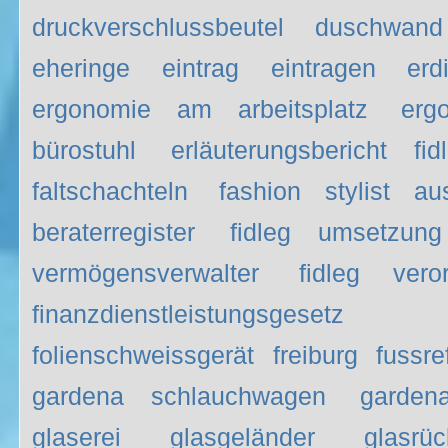
druckverschlussbeutel
duschwand
eheringe
eintrag
eintragen
erd
ergonomie am arbeitsplatz
erg
bürostuhl
erläuterungsbericht fid
faltschachteln
fashion stylist au
beraterregister
fidleg umsetzung
vermögensverwalter
fidleg vero
finanzdienstleistungsgesetz
folienschweissgerät
freiburg
fussr
gardena schlauchwagen
garden
glaserei
glasgeländer
glasr