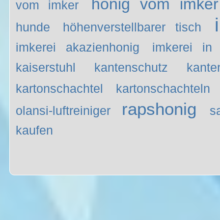
honig vom imker
vom imker
hunde
höhenverstellbarer tisch
imkerei akazienhonig
imkerei in
kaiserstuhl
kantenschutz
kante
kartonschachtel
kartonschachteln
rapshonig
olansi-luftreiniger
s
kaufen