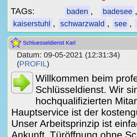
TAGs:
,
baden
badesee
,
,
,
kaiserstuhl
schwarzwald
see
Schluesseldienst Karl
Datum: 09-05-2021 (12:31:34)
(
PROFIL
)
Willkommen beim profe
Schlüsseldienst. Wir si
hochqualifizierten Mita
Hauptservice ist der kosteng
Unser Arbeitsprinzip ist einf
Ankunft, Türöffnung ohne S