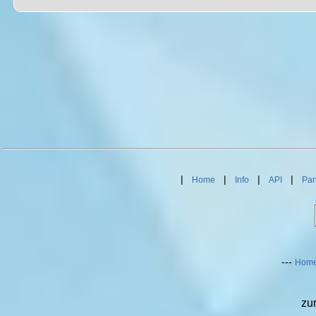
|
|
|
|
Home
Info
API
Par
---
Hom
zu