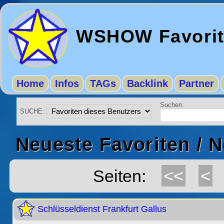
WSHOW Favori
Home
Infos
TAGs
Backlink
Partner
Suchen:
SUCHE:
Neueste Favoriten / 
<<
<
Seiten:
Schlüsseldienst Frankfurt Gallus