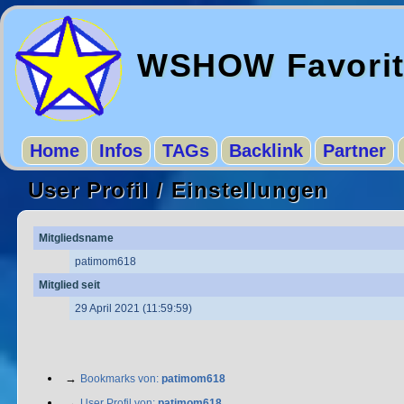
WSHOW Favori
Home
Infos
TAGs
Backlink
Partner
User Profil / Einstellungen
Mitgliedsname
patimom618
Mitglied seit
29 April 2021 (11:59:59)
→
Bookmarks von:
patimom618
→
User Profil von:
patimom618